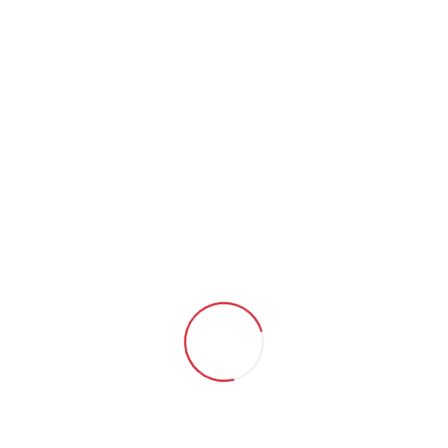
Künefe
İncele
Kıymalı İçli Köfte
İncele
Kıymalı Çibörek