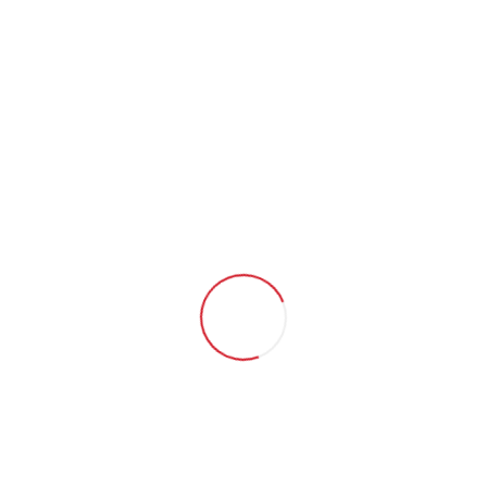
İndirelibilir Dosyalar
Gösterilecek kayıt bulunamadı!
Sipariş Formu