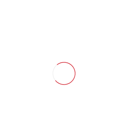
Açıklama
İndirelibilir Dosyalar
Sipariş Formu
Açıklama
İndirelibilir Dosyalar