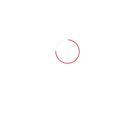
işlenmiş yerli ve ithal deniz ürünleri, büyükbaş ve küçükbaş et
ve et ürünleri, dondurulmuş dolgulu ürünler ve piliç ürünleri
tedariki sağlamaktadır. Merkezi İzmir’de olan firmamız,
profesyonel soğuk hava lojistik araçlarımız ve ile başta Ege ve
Akdeniz bölgesi olmak üzere Türkiye’nin birçok noktasına hizmet
vermektedir.
KURUMSAL
Hakkımızda
Bayilerimiz
Markalar
E-Katalog